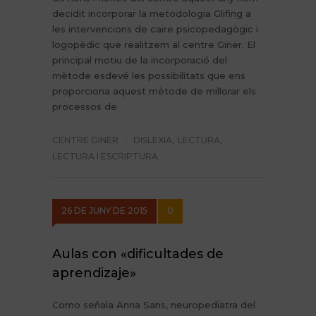
decidit incorporar la metodologia Glifing a
les intervencions de caire psicopedagògic i
logopèdic que realitzem al centre Giner. El
principal motiu de la incorporació del
mètode esdevé les possibilitats que ens
proporciona aquest mètode de millorar els
processos de
CENTRE GINER
DISLEXIA
,
LECTURA
,
LECTURA I ESCRIPTURA
26 DE JUNY DE 2015
0
Aulas con «dificultades de
aprendizaje»
Como señala Anna Sans, neuropediatra del