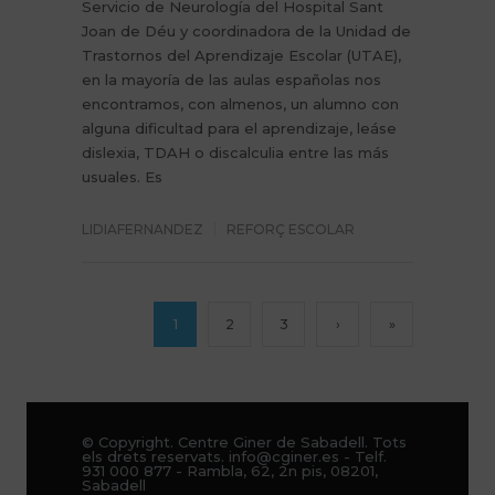
Servicio de Neurología del Hospital Sant
Joan de Déu y coordinadora de la Unidad de
Trastornos del Aprendizaje Escolar (UTAE),
en la mayoría de las aulas españolas nos
encontramos, con almenos, un alumno con
alguna dificultad para el aprendizaje, leáse
dislexia, TDAH o discalculia entre las más
usuales. Es
LIDIAFERNANDEZ
REFORÇ ESCOLAR
1
2
3
›
»
© Copyright. Centre Giner de Sabadell. Tots
els drets reservats. info@cginer.es - Telf.
931 000 877 - Rambla, 62, 2n pis, 08201,
Sabadell