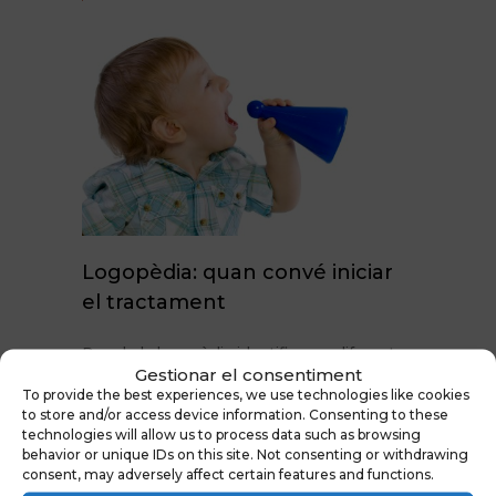
Logopèdia: quan convé iniciar
el tractament
Des de la logopèdia identifiquem diferents
Gestionar el consentiment
causes o alteracions que poden dificultar un
To provide the best experiences, we use technologies like cookies
desenvolupament correcte del llenguatge i
to store and/or access device information. Consenting to these
la parla durant el procès d´adquisició d
technologies will allow us to process data such as browsing
´aquests aspectes tant importants per a la
behavior or unique IDs on this site. Not consenting or withdrawing
comunicació. Encara que el ritme evolutiu
consent, may adversely affect certain features and functions.