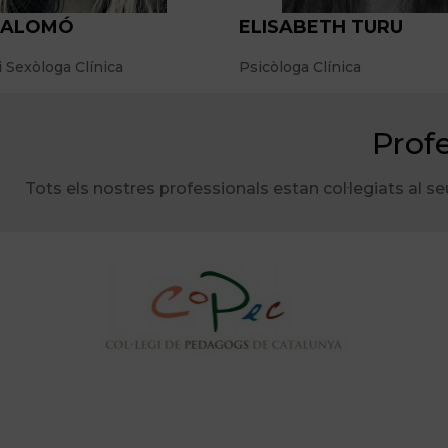
 SALOMÓ
ELISABETH TURU
i Sexòloga Clínica
Psicòloga Clínica
Profe
Tots els nostres professionals estan col·legiats al s