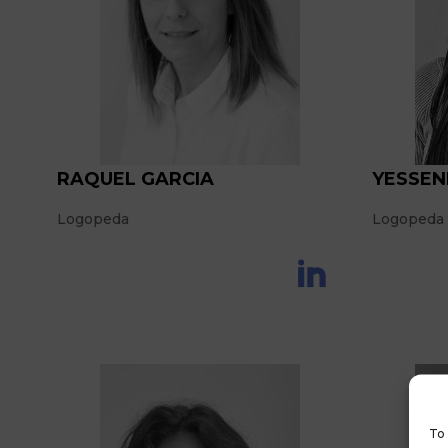
RAQUEL GARCIA
YESSEN
Logopeda
Logopeda
To 