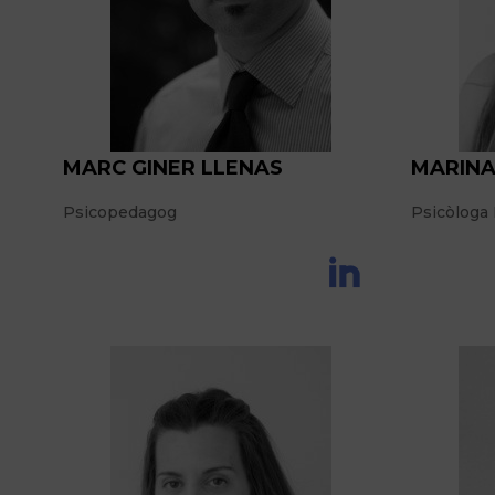
MARC GINER LLENAS
MARIN
Psicopedagog
Psicòloga I