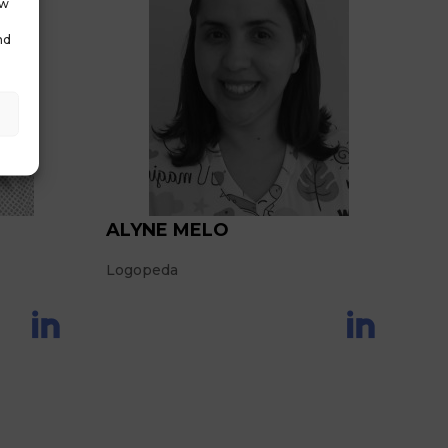
ow
nd
ALYNE MELO
Logopeda