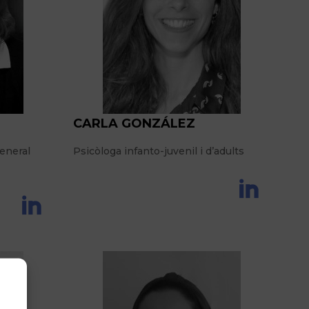
CARLA GONZÁLEZ
eneral
Psicòloga infanto-juvenil i d’adults