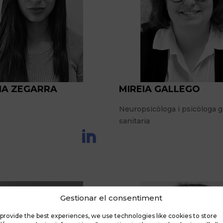
IA ZEGARRA
MIREIA GALLEGO
Neuropsicòloga i psicòloga g
sanitaria
Gestionar el consentiment
provide the best experiences, we use technologies like cookies to store