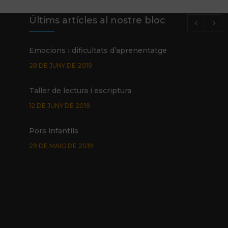
Últims artícles al nostre bloc
Emocions i dificultats d’aprenentatge
28 DE JUNY DE 2019
Taller de lectura i escriptura
12 DE JUNY DE 2019
Pors infantils
29 DE MAIG DE 2019
Promoció Glifing estiu de 2019
24 DE MAIG DE 2019