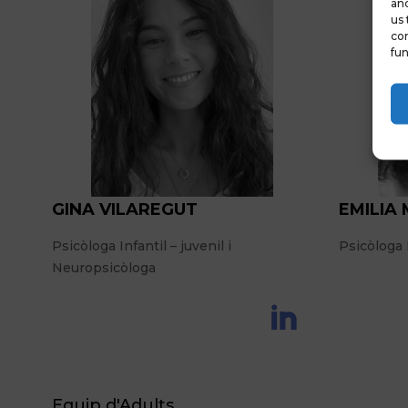
and
us 
con
fun
GINA VILAREGUT
EMILIA
Psicòloga Infantil – juvenil i
Psicòloga I
Neuropsicòloga
Equip d'Adults