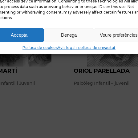
/or access device information. Consenting to these technologies will all
to process data such as browsing behavior or unique IDs on this site. Not
senting or withdrawing consent, may adversely affect certain features a
ctions.
Accepta
Denega
Veure preferències
Política de cookies
Avís legal i política de privacitat
 MARTÍ
ORIOL PARELLADA
nfantil i Juvenil
Psicòleg Infantil – juvenil