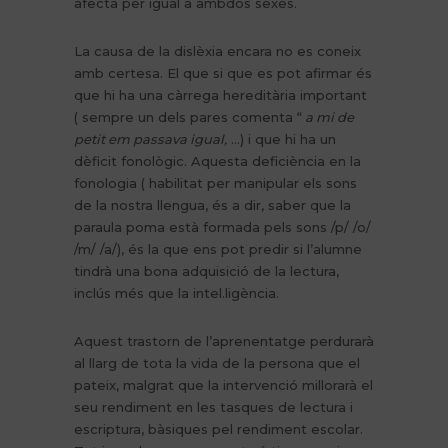
afecta per igual a ambdós sexes.
La causa de la dislèxia encara no es coneix
amb certesa. El que si que es pot afirmar és
que hi ha una càrrega hereditària important
( sempre un dels pares comenta “
a mi de
petit em passava igual,
…) i que hi ha un
dèficit fonològic. Aquesta deficiència en la
fonologia ( habilitat per manipular els sons
de la nostra llengua, és a dir, saber que la
paraula poma està formada pels sons /p/ /o/
/m/ /a/), és la que ens pot predir si l’alumne
tindrà una bona adquisició de la lectura,
inclús més que la intel.ligència.
Aquest trastorn de l’aprenentatge perdurarà
al llarg de tota la vida de la persona que el
pateix, malgrat que la intervenció millorarà el
seu rendiment en les tasques de lectura i
escriptura, bàsiques pel rendiment escolar.