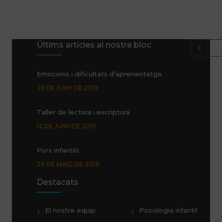
Últims artícles al nostre bloc
Emocions i dificultats d’aprenentatge
28 DE JUNY DE 2019
Taller de lectura i escriptura
12 DE JUNY DE 2019
Pors infantils
29 DE MAIG DE 2019
Destacats
Promoció Glifing estiu de 2019
24 DE MAIG DE 2019
El nostre equip
Psicologia infantil