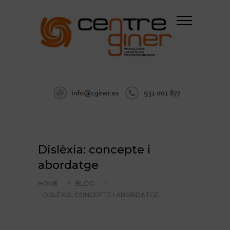
Dislèxia: concepte i
abordatge
HOME
BLOG
DISLÈXIA: CONCEPTE I ABORDATGE