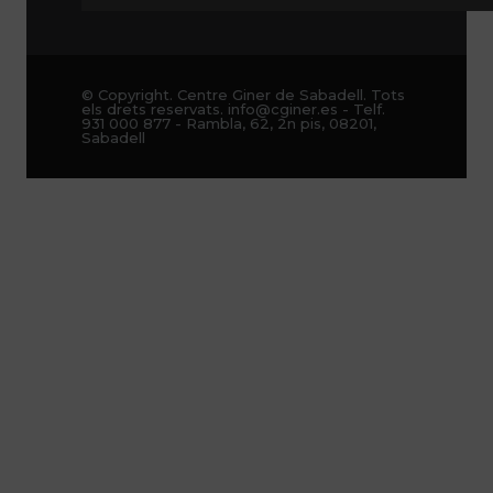
© Copyright. Centre Giner de Sabadell. Tots
els drets reservats. info@cginer.es - Telf.
931 000 877 - Rambla, 62, 2n pis, 08201,
Sabadell