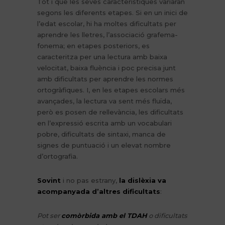
Tot i que les seves característiques variaran
segons les diferents etapes. Si en un inici de
l’edat escolar, hi ha moltes dificultats per
aprendre les lletres, l’associació grafema-
fonema; en etapes posteriors, es
caracteritza per una lectura amb baixa
velocitat, baixa fluència i poc precisa junt
amb dificultats per aprendre les normes
ortogràfiques. I, en les etapes escolars més
avançades, la lectura va sent més fluïda,
però es posen de rellevància, les dificultats
en l’expressió escrita amb un vocabulari
pobre, dificultats de sintaxi, manca de
signes de puntuació i un elevat nombre
d’ortografia.
Sovint
i no pas estrany,
la dislèxia va
acompanyada d’altres dificultats
:
Pot ser
comòrbida amb el TDAH
o dificultats