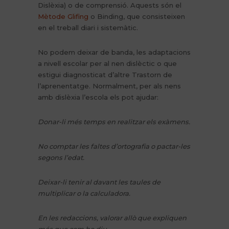
Dislèxia) o de comprensió. Aquests són el
Mètode Glifing
o Binding, que consisteixen
en el treball diari i sistemàtic.
No podem deixar de banda, les adaptacions
a nivell escolar per al nen dislèctic o que
estigui diagnosticat d’altre Trastorn de
l’aprenentatge. Normalment, per als nens
amb dislèxia l’escola els pot ajudar:
Donar-li més temps en realitzar els exàmens.
No comptar les faltes d’ortografia o pactar-les
segons l’edat.
Deixar-li tenir al davant les taules de
multiplicar o la calculadora.
En les redaccions, valorar allò que expliquen
més que com ho diu.