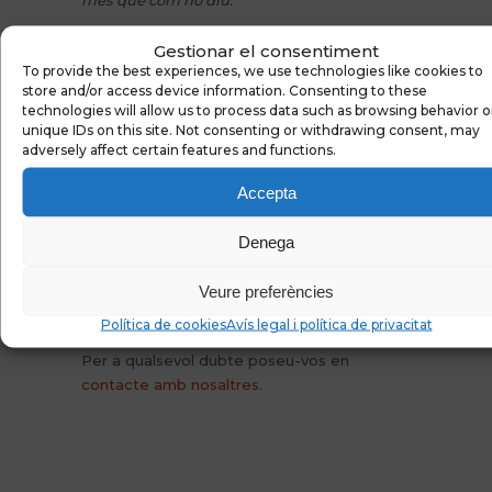
Gestionar el consentiment
No fer-los llegir en veu alta, si el nen no vol.
To provide the best experiences, we use technologies like cookies to
store and/or access device information. Consenting to these
Valorar a nivell oral l’anglés.
technologies will allow us to process data such as browsing behavior o
unique IDs on this site. Not consenting or withdrawing consent, may
adversely affect certain features and functions.
Per a més adaptacions i orientacions
escolars vers la dislèxia, us recomanem la
Accepta
lectura del
PRODISCAT
, protocol de
detecció i atenció educativa als alumnes
Denega
amb dislèxia de Catalunya.
Veure preferències
Política de cookies
Avís legal i política de privacitat
Per a qualsevol dubte poseu-vos en
contacte amb nosaltres.