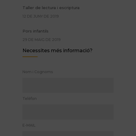
Taller de lectura i escriptura
12 DE JUNY DE 2019
Pors infantils
29 DE MAIG DE 2019
Necessites més informació?
Promoció Glifing estiu de 2019
24 DE MAIG DE 2019
Nom i Cognoms
Logopèdia: quan convé iniciar el tractament
11 DE NOVEMBRE DE 2017
Telèfon
E-MAIL