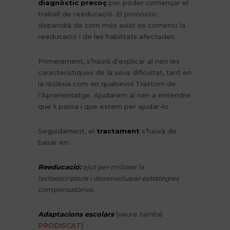
diagnòstic precoç
per poder començar el
treball de reeducació. El pronòstic
dependrà de com més aviat es comenci la
reeducació i de les habilitats afectades.
Primerament, s’haurà d’explicar al nen les
característiques de la seva dificultat, tant en
la dislèxia com en qualsevol Trastorn de
l’Aprenentatge. Ajudarem al nen a entendre
que li passa i que estem per ajudar-lo.
Seguidament, el
tractament
s’haurà de
basar en:
Reeducació:
ajut per millorar la
lectoescriptura i desenvolupar estratègies
compensatòries.
Adaptacions escolars
(veure també
PRODISCAT
)