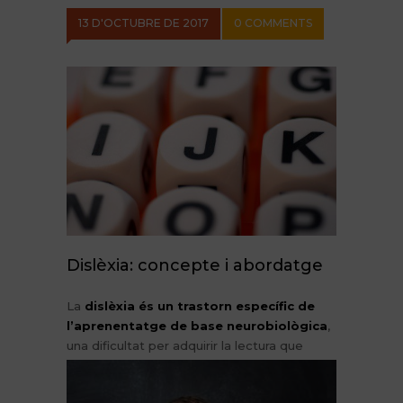
13 D'OCTUBRE DE 2017
0 COMMENTS
Dislèxia: concepte i abordatge
La
dislèxia és un trastorn específic de
l’aprenentatge de base neurobiològica
,
una dificultat per
adquirir la lectura que