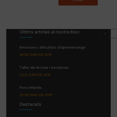
Últims artícles al nostre bloc
Emocions i dificultats d’aprenentatge
28 DE JUNY DE 2019
Taller de lectura i escriptura
12 DE JUNY DE 2019
Pors infantils
29 DE MAIG DE 2019
Destacats
Promoció Glifing estiu de 2019
24 DE MAIG DE 2019