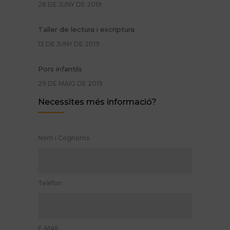
28 DE JUNY DE 2019
Taller de lectura i escriptura
12 DE JUNY DE 2019
Pors infantils
29 DE MAIG DE 2019
Necessites més informació?
Promoció Glifing estiu de 2019
24 DE MAIG DE 2019
Nom i Cognoms
Logopèdia: quan convé iniciar el tractament
11 DE NOVEMBRE DE 2017
Telèfon
E-MAIL