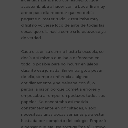
incendios zumbando con estrépito, que
acostumbraba a hacer con la boca. Era muy
arduo para ella recordar que no debía
pegarse ni meter ruido. Y resultaba muy
difícil no volverse loco delante de todas las
cosas que ella hacía como si lo estuviese ya
de verdad.
Cada día, en su camino hasta la escuela, se
decía a sí misma que iba a esforzarse en
todo lo posible para no incurrir en jaleos
durante esa jornada. Sin embargo, a pesar
de ello, siempre enfurecía a alguno
cotidianamente y se peleaba con él, o
perdía la razón porque cometía errores y
empezaba a romper en pedazos todos sus
papeles. Se encontraba así metida
constantemente en dificultades, y sólo
necesitaba unas pocas semanas para estar
hastiada por completo del colegio. Empezó
a pensar que era una tortuga “mala”. Estuvo