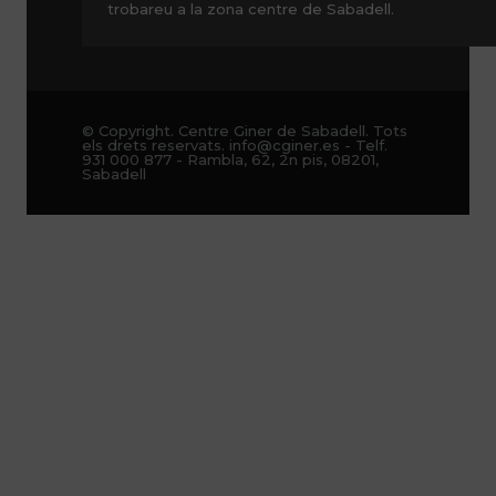
trobareu a la zona centre de Sabadell.
© Copyright. Centre Giner de Sabadell. Tots
els drets reservats. info@cginer.es - Telf.
931 000 877 - Rambla, 62, 2n pis, 08201,
Sabadell