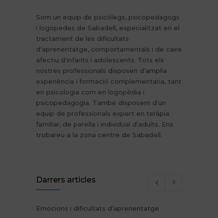
Som un equip de psicòlegs, psicopedagogs
i logopedes de Sabadell, especialitzat en el
tractament de les dificultats
d'aprenentatge, comportamentals i de caire
afectiu d'infants i adolescents. Tots els
nostres professionals disposen d'amplia
experiència i formació complementaria, tant
en psicologia com en logopèdia i
psicopedagogia. També disposem d'un
equip de professionals expert en teràpia
familiar, de parella i individual d'adults. Ens
trobareu a la zona centre de Sabadell.
Darrers articles
Emocions i dificultats d’aprenentatge