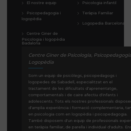
El nostre equip
Psicologia infantil
Psicopedagogia i
Teràpia Familiar
logopèdia
Logopedia Barcelona
Centre Giner de
Psicologia i logopèdia
Badalona
Centre Giner de Psicologia, Psicopedagogia
Logopèdia
Som un equip de psicòlegs, psicopedagogs i
logopedes de Sabadell, especialitzat en el
tractament de les dificultats d'aprenentatge,
comportamentals i de caire afectiu d'infants i
adolescents. Tots els nostres professionals dispose
d'amplia experiència i formació complementaria, ta
en psicologia com en logopèdia i psicopedagogia.
També disposem d'un equip de professionals exper
en teràpia familiar, de parella i individual d'adults. En