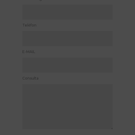
Logopèdia: quan convé iniciar el tractament
11 DE NOVEMBRE DE 2017
Telèfon
E-MAIL
Consulta