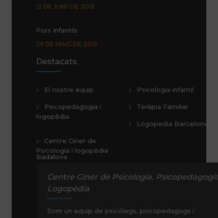
12 DE JUNY DE 2019
Pors infantils
29 DE MAIG DE 2019
Destacats
Promoció Glifing estiu de 2019
24 DE MAIG DE 2019
El nostre equip
Psicologia infantil
Psicopedagogia i
Teràpia Familiar
logopèdia
Logopedia Barcelona
Centre Giner de
Psicologia i logopèdia
Badalona
Centre Giner de Psicologia, Psicopedagogia
Logopèdia
Som un equip de psicòlegs, psicopedagogs i