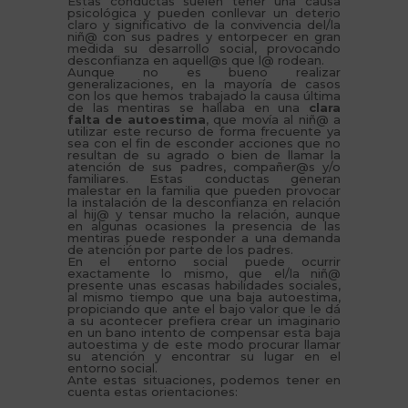
Estas conductas suelen tener una causa
psicológica y pueden conllevar un deterio
claro y significativo de la convivencia del/la
niñ@ con sus padres y entorpecer en gran
medida su desarrollo social, provocando
desconfianza en aquell@s que l@ rodean.
Aunque no es bueno realizar
generalizaciones, en la mayoría de casos
con los que hemos trabajado la causa última
de las mentiras se hallaba en una
clara
falta de autoestima
, que movía al niñ@ a
utilizar este recurso de forma frecuente ya
sea con el fin de esconder acciones que no
resultan de su agrado o bien de llamar la
atención de sus padres, compañer@s y/o
familiares. Estas conductas generan
malestar en la familia que pueden provocar
la instalación de la desconfianza en relación
al hij@ y tensar mucho la relación, aunque
en algunas ocasiones la presencia de las
mentiras puede responder a una demanda
de atención por parte de los padres.
En el entorno social puede ocurrir
exactamente lo mismo, que el/la niñ@
presente unas escasas habilidades sociales,
al mismo tiempo que una baja autoestima,
propiciando que ante el bajo valor que le dá
a su acontecer prefiera crear un imaginario
en un bano intento de compensar esta baja
autoestima y de este modo procurar llamar
su atención y encontrar su lugar en el
entorno social.
Ante estas situaciones, podemos tener en
cuenta estas orientaciones: