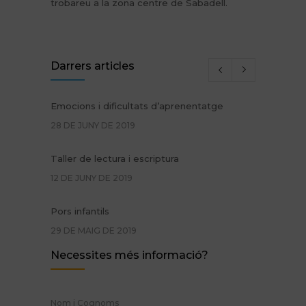
trobareu a la zona centre de Sabadell.
Darrers articles
Emocions i dificultats d’aprenentatge
28 DE JUNY DE 2019
Taller de lectura i escriptura
12 DE JUNY DE 2019
Pors infantils
29 DE MAIG DE 2019
Necessites més informació?
Promoció Glifing estiu de 2019
24 DE MAIG DE 2019
Nom i Cognoms