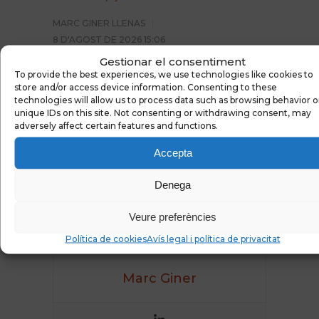
MARC GINER LLENAS
8 D'AGOST DE 2026 15:06
Gestionar el consentiment
To provide the best experiences, we use technologies like cookies to
Leave a reply
store and/or access device information. Consenting to these
technologies will allow us to process data such as browsing behavior o
unique IDs on this site. Not consenting or withdrawing consent, may
adversely affect certain features and functions.
You must be
logged in
to post a comment.
Accepta
Denega
Veure preferències
Política de cookies
Avís legal i política de privacitat
Marc Giner