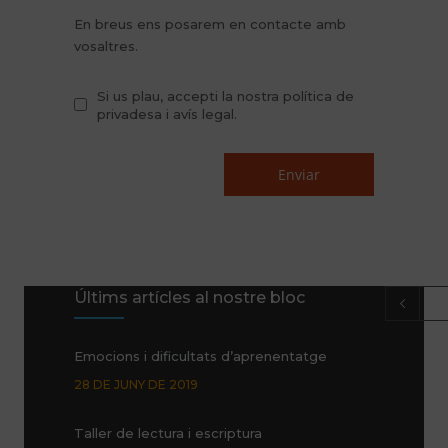
En breus ens posarem en contacte amb
vosaltres.
Si us plau, accepti la nostra política de
privadesa i avís legal.
Últims artícles al nostre bloc
Emocions i dificultats d’aprenentatge
28 DE JUNY DE 2019
Taller de lectura i escriptura