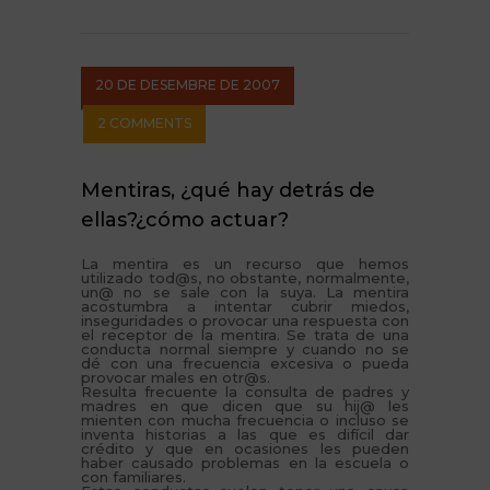
20 DE DESEMBRE DE 2007
2 COMMENTS
Mentiras, ¿qué hay detrás de
ellas?¿cómo actuar?
La mentira es un recurso que hemos
utilizado tod@s, no obstante, normalmente,
un@ no se sale con la suya. La mentira
acostumbra a intentar cubrir miedos,
inseguridades o provocar una respuesta con
el receptor de la mentira. Se trata de una
conducta normal siempre y cuando no se
dé con una frecuencia excesiva o pueda
provocar males en otr@s.
Resulta frecuente la consulta de padres y
madres en que dicen que su hij@ les
mienten con mucha frecuencia o incluso se
inventa historias a las que es difícil dar
crédito y que en ocasiones les pueden
haber causado problemas en la escuela o
con familiares.