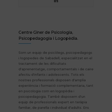
Centre Giner de Psicologia,
Psicopedagogia i Logopèdia.
Som un equip de psicòlegs, psicopedagogs
i logopedes de Sabadell, especialitzat en el
tractament de les dificultats
d'aprenentatge, comportamentals i de caire
afectiu d'infants i adolescents. Tots els
nostres professionals disposen d'amplia
experiència i formació complementaria, tant
en psicologia com en logopèdia i
psicopedagogia. També disposem d'un
equip de professionals expert en teràpia
familiar, de parella i individual d'adults. Ens