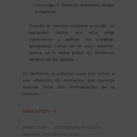
nosotr@s. Y después debemos olvidar
la mentira.
Cuando la mentira implique a otr@s es
necesario hablar con el/la niñ@
claramente y aplicar las medidas
apropiadas como en el caso anterior.
Nunca se lo debe poner en evidencia
delante de los demás.
En definitiva, la solución pasa por volver a
una situación de confianza que permita
avanzar hacia una normalización de la
relación.
Leave a reply
MARC GINER
AUTOESTIMA
,
EMOCIÓN
,
MENTIRA
,
PSICOPEDAGOGIA