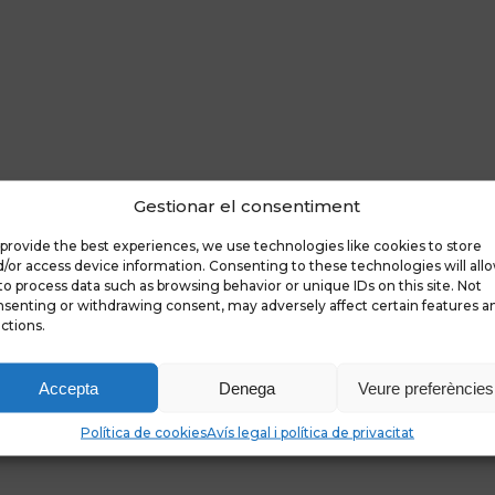
Gestionar el consentiment
provide the best experiences, we use technologies like cookies to store
/or access device information. Consenting to these technologies will all
to process data such as browsing behavior or unique IDs on this site. Not
senting or withdrawing consent, may adversely affect certain features a
ctions.
Accepta
Denega
Veure preferències
Política de cookies
Avís legal i política de privacitat