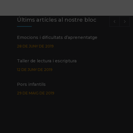
Últims artícles al nostre bloc
Emocions i dificultats d’aprenentatge
28 DE JUNY DE 2019
Taller de lectura i escriptura
12 DE JUNY DE 2019
Pors infantils
29 DE MAIG DE 2019
Promoció Glifing estiu de 2019
24 DE MAIG DE 2019