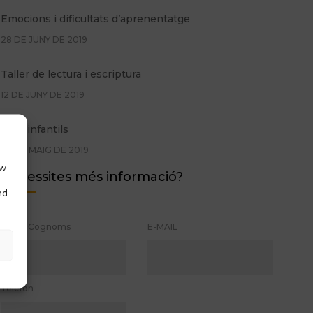
Emocions i dificultats d’aprenentatge
28 DE JUNY DE 2019
Taller de lectura i escriptura
12 DE JUNY DE 2019
Pors infantils
29 DE MAIG DE 2019
ow
Necessites més informació?
Promoció Glifing estiu de 2019
nd
24 DE MAIG DE 2019
Nom i Cognoms
E-MAIL
Logopèdia: quan convé iniciar el tractament
11 DE NOVEMBRE DE 2017
Telèfon