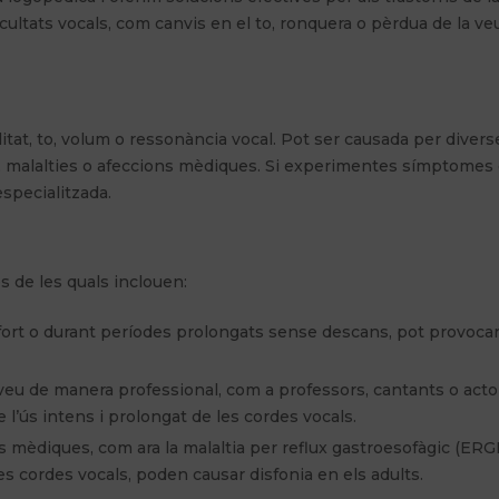
icultats vocals, com canvis en el to, ronquera o pèrdua de la veu
litat, to, volum o ressonància vocal. Pot ser causada per divers
ls, malalties o afeccions mèdiques. Si experimentes símptomes
specialitzada.
s de les quals inclouen:
 fort o durant períodes prolongats sense descans, pot provoca
a veu de manera professional, com a professors, cantants o act
l’ús intens i prolongat de les cordes vocals.
s mèdiques, com ara la malaltia per reflux gastroesofàgic (ERGE
es cordes vocals, poden causar disfonia en els adults.