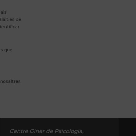
 als
lalties de
dentificar
ts que
 nosaltres
Centre Giner de Psicologia,