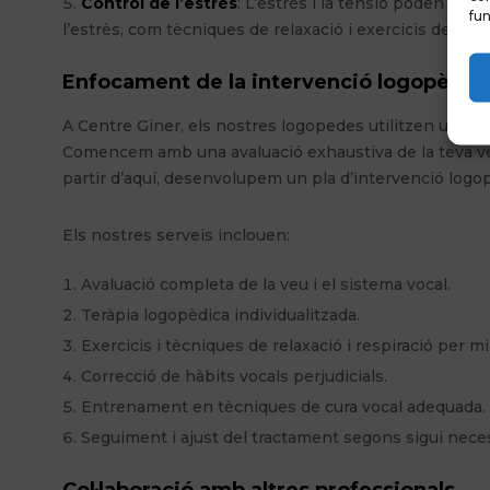
Control de l’estrès
: L’estrès i la tensió poden afec
fun
l’estrès, com tècniques de relaxació i exercicis de resp
Enfocament de la intervenció logopèdica 
A Centre Giner, els nostres logopedes utilitzen un en
Comencem amb una avaluació exhaustiva de la teva veu 
partir d’aquí, desenvolupem un pla d’intervenció logop
Els nostres serveis inclouen:
Avaluació completa de la veu i el sistema vocal.
Teràpia logopèdica individualitzada.
Exercicis i tècniques de relaxació i respiració per mill
Correcció de hàbits vocals perjudicials.
Entrenament en tècniques de cura vocal adequada.
Seguiment i ajust del tractament segons sigui neces