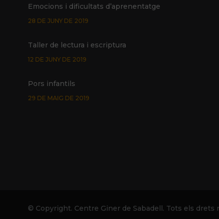
Emocions i dificultats d’aprenentatge
28 DE JUNY DE 2019
Taller de lectura i escriptura
12 DE JUNY DE 2019
Pors infantils
29 DE MAIG DE 2019
Promoció Glifing estiu de 2019
24 DE MAIG DE 2019
© Copyright. Centre Giner de Sabadell. Tots els drets r