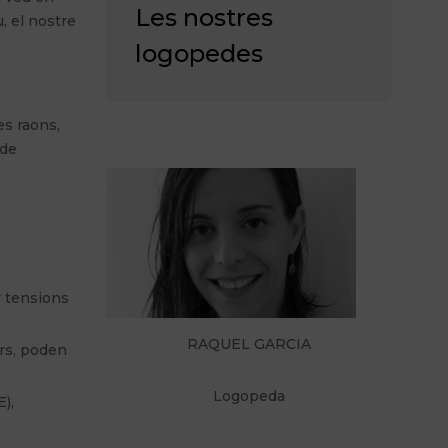
Les nostres
, el nostre
logopedes
es raons,
 de
r tensions
RAQUEL GARCIA
ors, poden
Logopeda
),