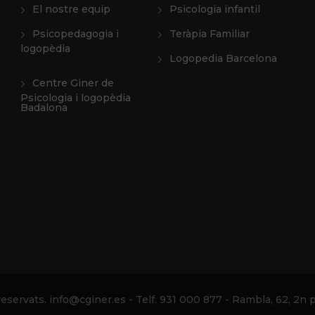
El nostre equip
Psicologia infantil
Psicopedagogia i
Teràpia Familiar
logopèdia
Logopedia Barcelona
Centre Giner de
Psicologia i logopèdia
Badalona
eservats. info@cginer.es - Telf. 931 000 877 - Rambla, 62, 2n p