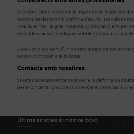
Col·laboració amb altres professionals
A Centre Giner, entenem la importància d’una col·labor
nostres pacients amb disfonia d’adults. Treballem es
l’orella, el nas i la gola. Aquesta col·laboració ens per
possibles causes mèdiques subtils i establir un pla d
L’avaluació per part d’un otorinolaringòleg pot ser n
poden contribuir a la disfonia.
Contacta amb nosaltres
Si estàs buscant tractament per a la disfonia en adul
per a concertar una cita i començar el camí cap a una 
Últims artícles al nostre bloc