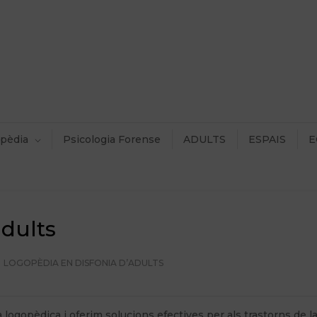
pèdia
Psicologia Forense
ADULTS
ESPAIS
E
adults
LOGOPÈDIA EN DISFONIA D’ADULTS
 logopèdica i oferim solucions efectives per als trastorns de l