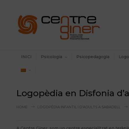
INICI
Psicologia
Psicopedagogia
Logo
Logopèdia en Disfonia d’
HOME
LOGOPÈDIA INFANTIL I D'ADULTS A SABADELL
A Centre Giner, som un centre especialitzat en teràpia