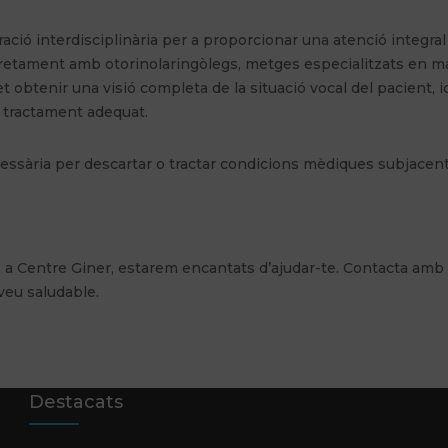
ació interdisciplinària per a proporcionar una atenció integral
tretament amb otorinolaringòlegs, metges especialitzats en ma
met obtenir una visió completa de la situació vocal del pacient, i
e tractament adequat.
ecessària per descartar o tractar condicions mèdiques subjacen
ts a Centre Giner, estarem encantats d’ajudar-te. Contacta amb
veu saludable.
Destacats