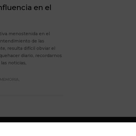
nfluencia en el
tiva menostenida en el
entendimiento de las
, resulta difícil obviar el
quehacer diario, recordarnos
las noticias,
MEMORIA
,
eservats. info@cginer.es - Telf. 931 000 877 - Rambla, 62, 2n p