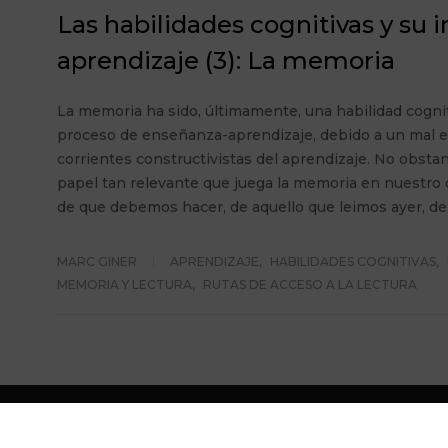
Las habilidades cognitivas y su i
aprendizaje (3): La memoria
La memoria ha sido, últimamente, una habilidad cogni
proceso de enseñanza-aprendizaje, debido a un mal 
corrientes constructivistas del aprendizaje. No obstante
papel tan relevante que juega la memoria en nuestro 
de que debemos hacer, de aquello que leimos ayer, de 
MARC GINER
APRENDIZAJE
,
HABILIDADES COGNITIVAS
,
MEMORIA Y LECTURA
,
RUTAS DE ACCESO A LA LECTURA
© Copyright. Centre Giner de Sabadell. Tots els drets r