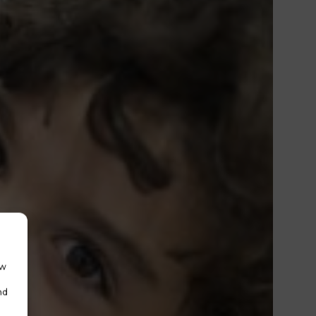
ow
nd