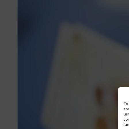
To 
and
us 
con
fun