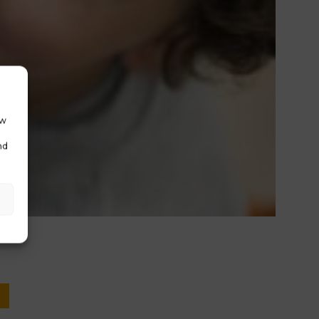
ow
nd