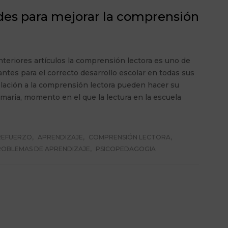
des para mejorar la comprensión
teriores artículos la comprensión lectora es uno de
ntes para el correcto desarrollo escolar en todas sus
relación a la comprensión lectora pueden hacer su
rimaria, momento en el que la lectura en la escuela
REFUERZO
,
APRENDIZAJE
,
COMPRENSIÓN LECTORA
,
ROBLEMAS DE APRENDIZAJE
,
PSICOPEDAGOGIA