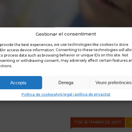
Gestionar el consentiment
provide the best experiences, we use technologies like cookies to store
/or access device information. Consenting to these technologies will all
to process data such as browsing behavior or unique IDs on this site. Not
senting or withdrawing consent, may adversely affect certain features a
ctions.
Accepta
Denega
Veure preferències
Política de cookies
Avís legal i política de privacitat
7 DE SETEMBRE DE 2007
0