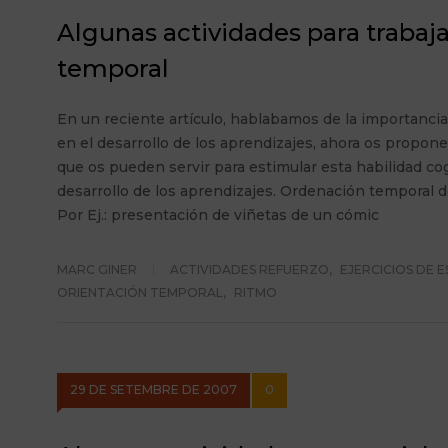
Algunas actividades para trabaja
temporal
En un reciente artículo, hablabamos de la importancia 
en el desarrollo de los aprendizajes, ahora os propon
que os pueden servir para estimular esta habilidad cog
desarrollo de los aprendizajes. Ordenación temporal
Por Ej.: presentación de viñetas de un cómic
MARC GINER
ACTIVIDADES REFUERZO
,
EJERCICIOS DE 
ORIENTACIÓN TEMPORAL
,
RITMO
29 DE SETEMBRE DE 2007
0
Algunas actividades y materiales