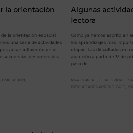
r la orientación
Algunas activida
lectora
de la orientación espacial
Como ya hemos escrito en an
emos una serie de actividades
los aprendizajes más importa
nitiva tan influyente en el
etapas. Las dificultades en 
 de secuencias desordenadas
aparición a partir de 3º de p
pasa de
ESTIMULACIÓN
,
MARC GINER
ACTIVIDADES 
DIFICULTADES APRENDIZAJE
,
P
 para trabajar la