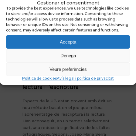
Gestionar el consentiment
Previous
Next
To provide the best experiences, we use technologies like cookies
to store and/or access device information. Consenting to these
technologies will allow us to process data such as browsing
behavior or unique IDs on this site. Not consenting or withdrawing
consent, may adversely affect certain features and functions.
Accepta
Denega
24 DE NOVEMBRE DE 2014
0
Veure preferències
Nou mètode per millorar en la
Política de cookies
Avís legal i política de privacitat
lectura i l’escriptura
Experts de la UB estan provant amb èxit un
nou mètode basat en el joc que millora
l’aprenentatge de l’escriptura i la lectura.
Han aconseguit, en un temps relativament
curt, una reducció significativa de les faltes
ortogràfiques. Segons, Josep Maria Serra