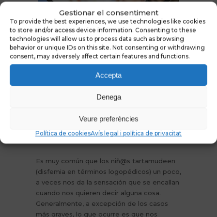
Previous
Next
Gestionar el consentiment
To provide the best experiences, we use technologies like cookies
to store and/or access device information. Consenting to these
technologies will allow us to process data such as browsing
behavior or unique IDs on this site. Not consenting or withdrawing
consent, may adversely affect certain features and functions.
Accepta
10 DE JULIOL DE 2007
0
Denega
Veure preferències
Mi hij@ tartamudea que puedo
Política de cookies
Avís legal i política de privacitat
hacer
Es muy común que los niñ@s tartamudeen
(disfemia en términos logopédicos) un poco,
a veces nos da la sensación que se encallan
cuando nos quieren decir alguna cosa.
Generalmente, a excepción de los casos
más graves, lo que ocurre es que nos