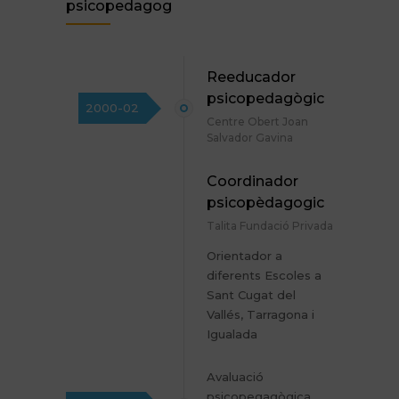
psicopedagog
Reeducador
psicopedagògic
2000-02
Centre Obert Joan
Salvador Gavina
Coordinador
psicopèdagogic
Talita Fundació Privada
Orientador a
diferents Escoles a
Sant Cugat del
Vallés, Tarragona i
Igualada
Avaluació
psicopegagògica