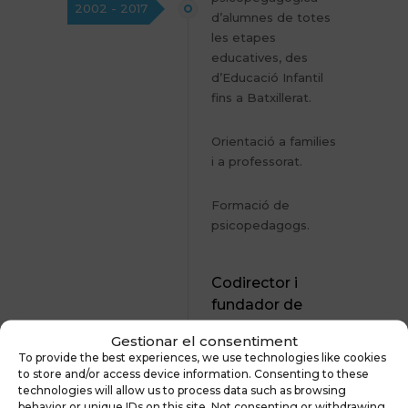
2002 - 2017
d’alumnes de totes
les etapes
educatives, des
d’Educació Infantil
fins a Batxillerat.
Orientació a families
i a professorat.
Formació de
psicopedagogs.
Codirector i
fundador de
Clavé
Gestionar el consentiment
psicopedagogs
To provide the best experiences, we use technologies like cookies
to store and/or access device information. Consenting to these
Avaluació
technologies will allow us to process data such as browsing
2006-2010
psicopedagògica
behavior or unique IDs on this site. Not consenting or withdrawing