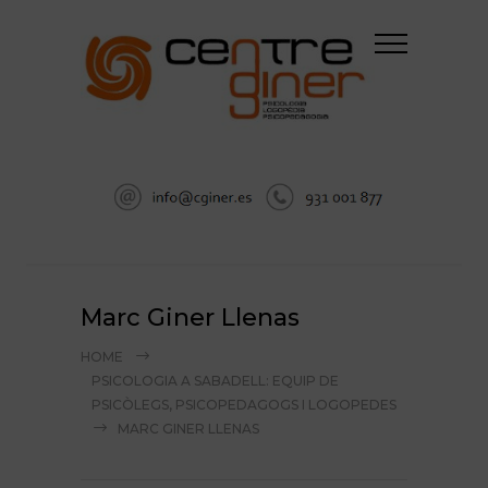
Marc Giner Llenas
HOME
PSICOLOGIA A SABADELL: EQUIP DE
PSICÒLEGS, PSICOPEDAGOGS I LOGOPEDES
MARC GINER LLENAS