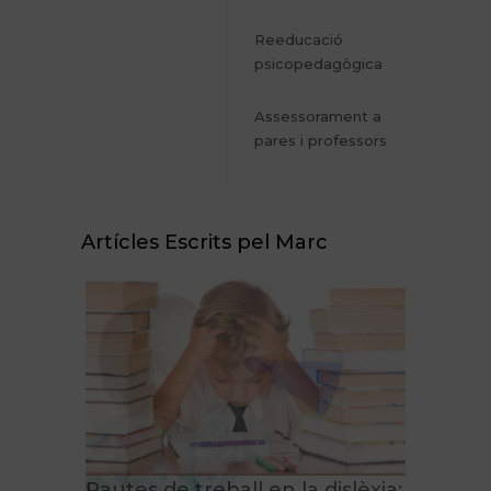
Reeducació
psicopedagògica
Assessorament a
pares i professors
Artícles Escrits pel Marc
Emocions i dificultats
d’aprenentatge
Pautes de treball en la dislèxia: