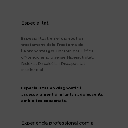
Especialitat
Especialitzat en el diagòstic i
tractament dels Trastorns de
l’Aprenentatge:
Trastorn per Dèficit
d’Atenció amb o sense Hiperactivitat,
Dislèxia, Discalcúlia i Discapacitat
Intel·lectual.
Especialitzat en diagnòstic i
assessorament d’infants i adolescents
amb altes capacitats
.
Experiència professional com a