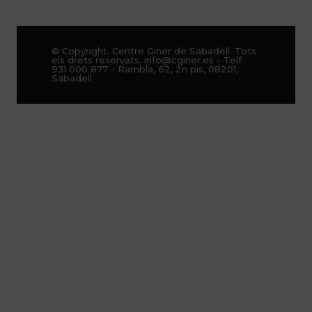
© Copyright. Centre Giner de Sabadell. Tots
els drets reservats. info@cginer.es - Telf.
931 000 877 - Rambla, 62, 2n pis, 08201,
Sabadell