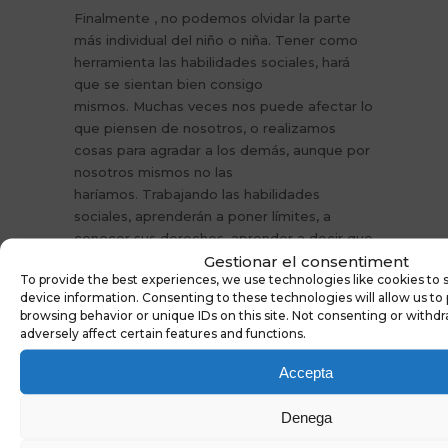
Finalmente , no podemos olvidar la parte
más individual del niño o niña. Tener como
herramienta las habilidades sociales, hará
que se sientan bien consigo
mismos. Muchas veces nos puede afectar lo
que piensen de nosotros, o realizamos
cosas para agradar a los demás, aunque por
nosotros mismos no las
haríamos. Trabajando las habilidades
sociales, aprenderán a poner límites, a
conocer sus derechos, aprender a decir que
Gestionar el consentiment
no y poder respetarse a uno
To provide the best experiences, we use technologies like cookies to 
mismo. Además, dominarlas puede evitar
device information. Consenting to these technologies will allow us to
ansiedad ante situaciones sociales difíciles
browsing behavior or unique IDs on this site. Not consenting or with
o nuevas, facilitando la resolución de
adversely affect certain features and functions.
problemas, la comunicación emocional y las
relaciones con los demás.
Accepta
Denega