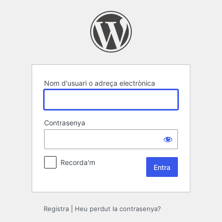
Entra
Nom d'usuari o adreça electrònica
Contrasenya
Recorda'm
Registra
|
Heu perdut la contrasenya?