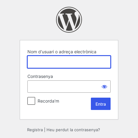
Entra
Nom d'usuari o adreça electrònica
Contrasenya
Recorda'm
Registra
|
Heu perdut la contrasenya?